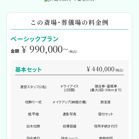
この斎場・葬儀場の料金例
ベーシックプラン
¥ 990,000~
金額
（税込）
¥ 440,000
基本セット
（税込）
ドライアイス
寝台車・霊柩車
運営スタッフ(2名)
(2日間)
(最大2回・30kmまで)
枕飾り一式
メイクアップ(納棺の儀)
旅支度
棺 平棺
遺影写真
受付セット
白木位牌
収骨容器
役所手続き代行
司会進行
防水シーツ
棺用布団