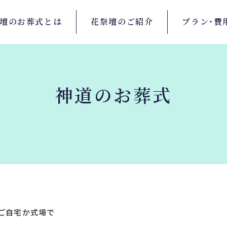
壇の
お葬式とは
花祭壇の
ご紹介
プラン・
費
神道のお葬式
常ご自宅か式場で