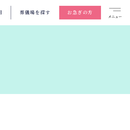
用
葬儀場を
探す
お急ぎの方
メニュー