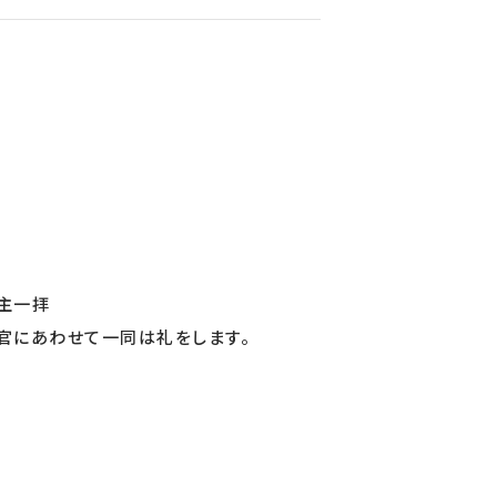
主一拝
官にあわせて一同は礼をします。