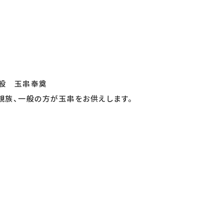
般 玉串奉奠
親族、一般の方が玉串をお供えします。