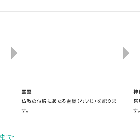
霊璽
神
仏教の位牌にあたる霊璽（れいじ）を祀りま
祭
す。
す
まで