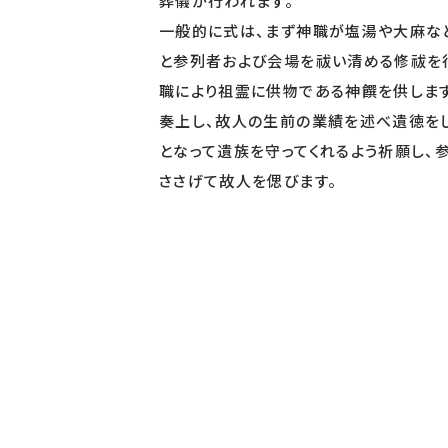
葬儀が行われます。
一般的に式は、まず神職が塩湯や大麻な
と参列者および会場を祓い清める修祓を
職により祖霊に供物である神饌を供しま
奏上し、故人の生前の業績を述べ遺徳を
となって遺族を守ってくれるよう祈願し、
ささげて故人を偲びます。