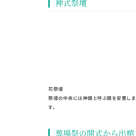
神式祭壇
花祭壇
祭壇の中央には神鏡と呼ぶ鏡を安置しま
す。
葬場祭の開式から出棺