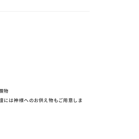
饌物
壇には神様へのお供え物もご用意しま
。