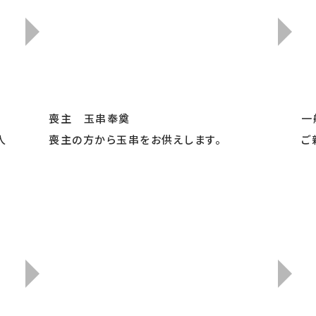
喪主 玉串奉奠
一
人
喪主の方から玉串をお供えします。
ご