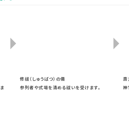
修祓（しゅうばつ）の儀
斎
ま
参列者や式場を清める祓いを受けます。
神