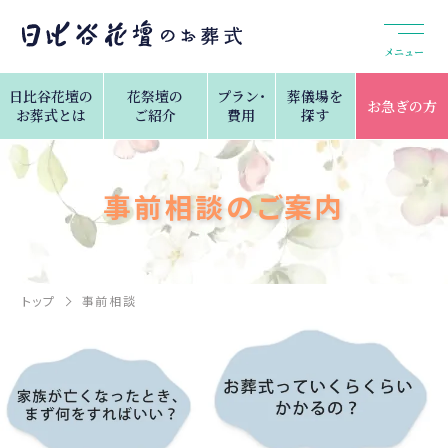
メニュー
日比谷花壇の
花祭壇の
プラン・
葬儀場を
お急ぎの方
お葬式とは
ご紹介
費用
探す
事前相談のご案内
トップ
事前相談