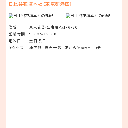
⽇⽐⾕花壇本社（東京都港区）
住所
東京都港区南⿇布1-6-30
営業時間
9：00〜18：00
定休⽇
⼟⽇祝⽇
アクセス
地下鉄「⿇布⼗番」駅から徒歩5〜10分