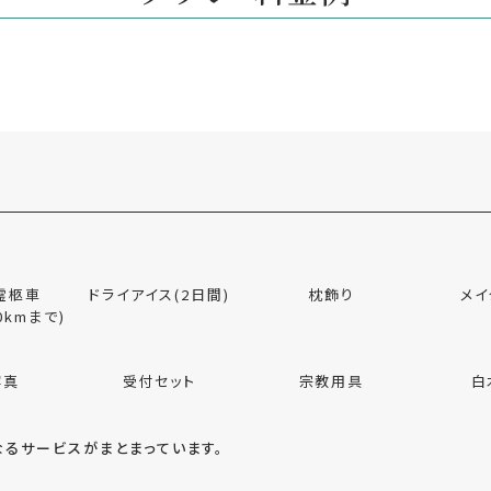
霊柩車
ドライアイス(2日間)
枕飾り
メイ
0kmまで)
写真
受付セット
宗教用具
白
るサービスがまとまっています。