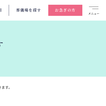
用
葬儀場を
探す
お急ぎの方
メニュー
す
ます。