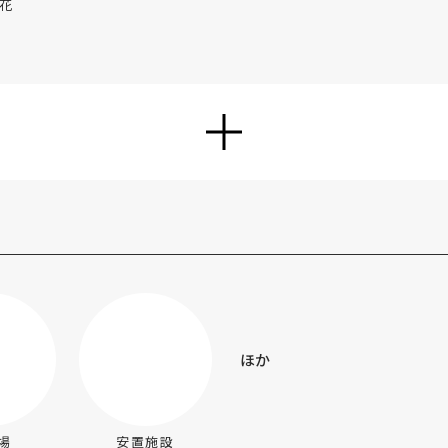
花
い
ほか
場
安置施設