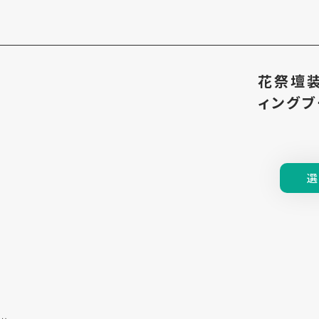
花祭壇装
ィングブ
選