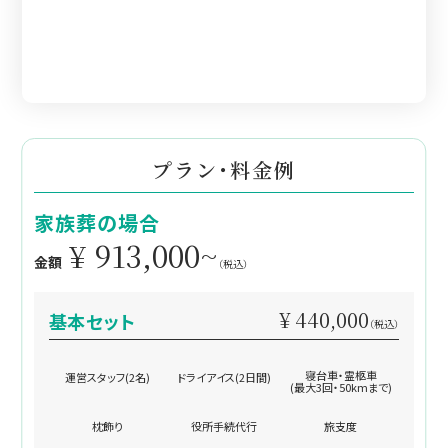
葬儀を知る
プラン・料金例
家族葬の場合
¥ 913,000~
金額
（税込）
¥ 440,000
基本セット
（税込）
寝台車・霊柩車
運営スタッフ(2名)
ドライアイス(2日間)
(最大3回・50kmまで)
枕飾り
役所手続代行
旅支度