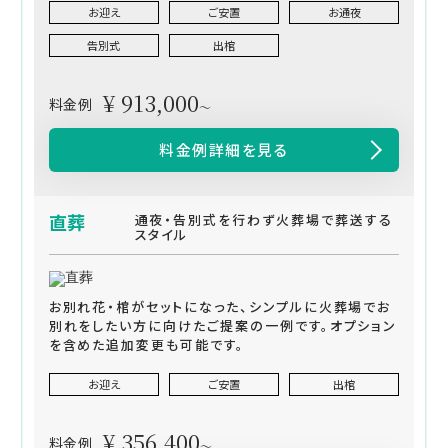
お迎え
ご安置
お通夜
告別式
出棺
¥ 913,000
料金例
～
料金例詳細を見る
直葬
通夜・告別式を行わず火葬場で葬送する
スタイル
お別れ花・棺がセットになった、シンプルに火葬場でお
別れをしたい方に向けたご提案の一例です。オプション
を含めた追加変更も可能です。
お迎え
ご安置
出棺
¥ 356,400
料金例
～