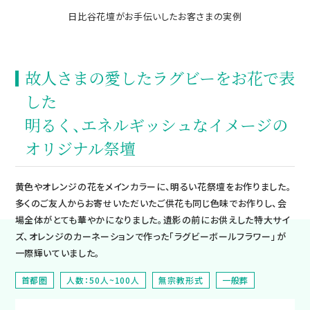
⽇⽐⾕花壇がお⼿伝いしたお客さまの実例
故人さまの愛したラグビーをお花で表
した
明るく、エネルギッシュなイメージの
オリジナル祭壇
黄色やオレンジの花をメインカラーに、明るい花祭壇をお作りました。
多くのご友人からお寄せいただいたご供花も同じ色味でお作りし、会
場全体がとても華やかになりました。遺影の前にお供えした特大サイ
ズ、オレンジのカーネーションで作った「ラグビーボールフラワー」が
一際輝いていました。
⾸都圏
⼈数：50人~100⼈
無宗教形式
一般葬