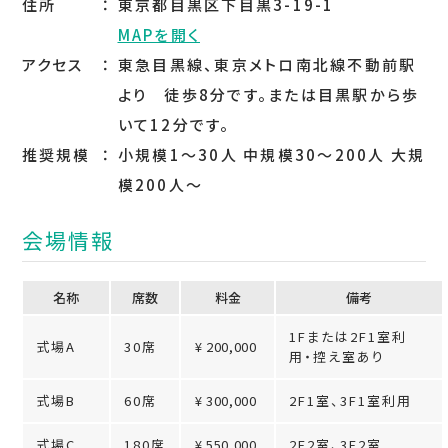
住所
東京都目黒区下目黒3-19-1
MAPを開く
アクセス
東急目黒線、東京メトロ南北線不動前駅
より 徒歩8分です。または目黒駅から歩
いて12分です。
推奨規模
小規模1～30人 中規模30～200人 大規
模200人～
会場情報
名称
席数
料⾦
備考
1Fまたは2F1室利
式場A
30席
¥ 200,000
用・控え室あり
式場B
60席
¥ 300,000
2F1室、3F1室利用
式場C
180席
¥ 550,000
2F2室、3F2室