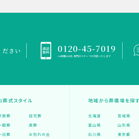
0120-45-7019
ください
24時間365日、専門のスタッフが対応いたします
お葬式スタイル
地域から葬儀場を探
家族葬
自宅葬
北海道
宮城県
一般葬
直葬
富山県
山形県
一日葬
お別れの会
石川県
東京都