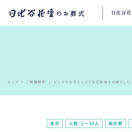
日比谷花
トップ
ご葬儀事例
ピンクのお花たっぷりな花祭壇をお飾りした
東京
人数：1～30人
無宗教