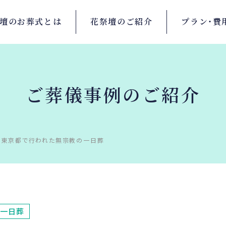
壇の
お葬式とは
花祭壇の
ご紹介
プラン・
費
ご葬儀事例のご紹介
、東京都で行われた無宗教の一日葬
一日葬