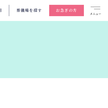
用
葬儀場を
探す
お急ぎの方
メニュー