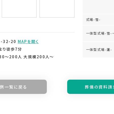
式場-雪-
一体型式場-雪-・
32-20
MAPを開く
より徒歩7分
一体型式場-蓮-
30～200人 大規模200人～
例⼀覧に戻る
葬儀の資料請