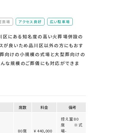
営斎場
アクセス良好
広い駐車場
（非該当）
川区にある知名度の高い火葬場併設の
セスが良いため品川区以外の方にもおす
族葬向けの小規模の式場と大型葬向けの
どんな規模のご葬儀にも対応ができま
席数
料⾦
備考
控え室80
席 ※式
80席
¥ 440,000
場-