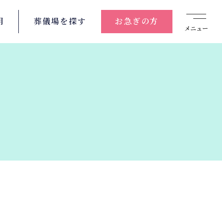
用
葬儀場を
探す
お急ぎの方
メニュー