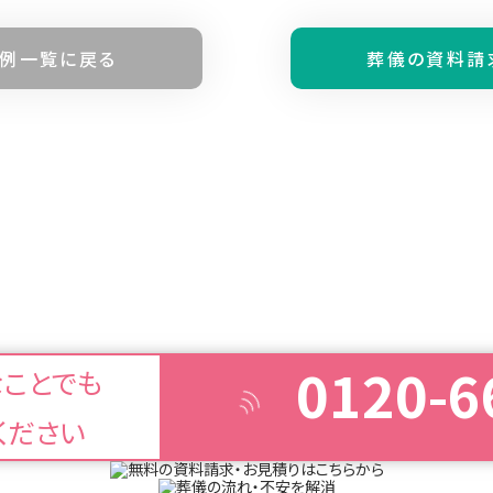
例⼀覧に戻る
葬儀の資料請
0120-6
なことでも
ください