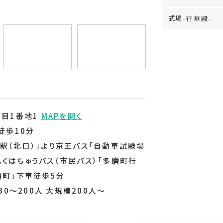
式場-行華殿-
丁目1番地1
MAPを開く
徒歩10分
駅（北口）」より京王バス「自動車試験場
くはちゅうバス（市民バス）「多磨町行
磨町」下車徒歩5分
30～200人 大規模200人～