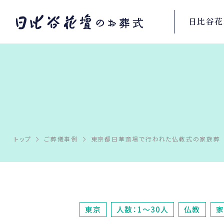
日比谷花
トップ
ご葬儀事例
東京都日華斎場で行われた仏教式の家族葬
東京
人数：1～30人
仏教
家