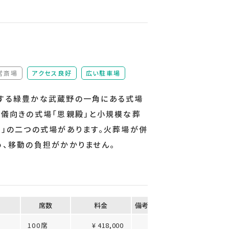
営斎場
アクセス良好
広い駐車場
（非該当）
する緑豊かな武蔵野の一角にある式場
葬儀向きの式場「思親殿」と小規模な葬
殿」の二つの式場があります。火葬場が併
め、移動の負担がかかりません。
席数
料⾦
備考
100席
¥ 418,000