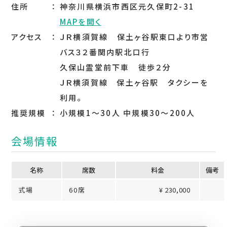
住所
神奈川県横浜市西区元久保町2-31
MAPを開く
アクセス
ＪＲ横須賀線 保土ヶ谷駅東口より市営
バス３２番関内駅北口行
久保山霊堂前下車 徒歩２分
ＪＲ横須賀線 保土ヶ谷駅 タクシーを
利用。
推奨規模
小規模1～30人 中規模30～200人
会場情報
名称
席数
料⾦
備考
式場
60席
¥ 230,000