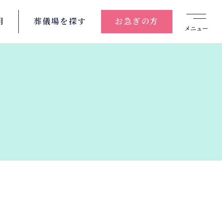
用
葬儀場を
探す
お急ぎの方
メニュー