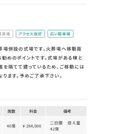
営斎場
アクセス良好
広い駐車場
（非該当）
葬場併設の式場です。火葬場へ移動距
お勧めのポイントです。式場がある棟と
道を隔てて建っているため、ご移動には
なります。予めご了承下さい。
席数
料⾦
備考
二日間 控え室
40席
¥ 264,000
42席