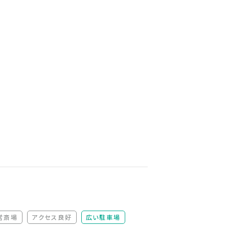
営斎場
アクセス良好
広い駐車場
）
（非該当）
（非該当）