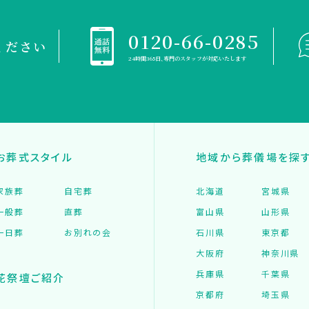
0120-66-0285
ください
24時間365日、専門のスタッフが対応いたします
お葬式スタイル
地域から葬儀場を探
家族葬
自宅葬
北海道
宮城県
一般葬
直葬
富山県
山形県
一日葬
お別れの会
石川県
東京都
大阪府
神奈川県
兵庫県
千葉県
花祭壇ご紹介
京都府
埼玉県