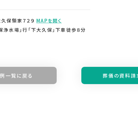
大久保領家７２９
MAPを開く
保浄水場」行「下大久保」下車徒歩８分
例⼀覧に戻る
葬儀の資料請