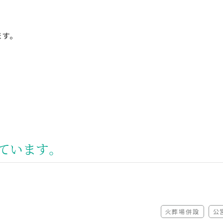
す。
ています。
火葬場併設
公
（非該当