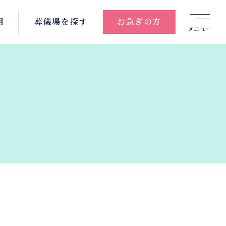
用
葬儀場を
探す
お急ぎの方
メニュー