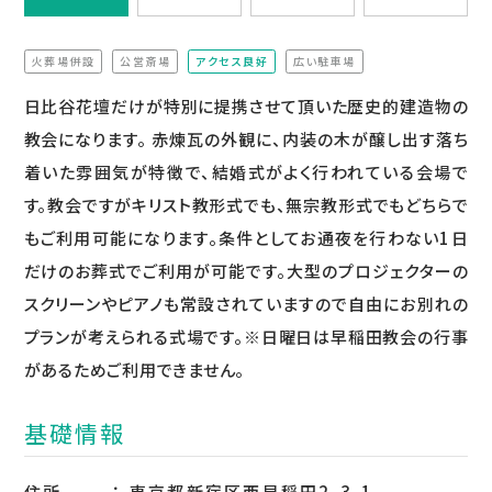
火葬場併設
公営斎場
アクセス良好
広い駐車場
（非該当）
（非該当）
（非該当）
日比谷花壇だけが特別に提携させて頂いた歴史的建造物の
教会になります。 赤煉瓦の外観に、内装の木が醸し出す落ち
着いた雰囲気が特徴で、結婚式がよく行われている会場で
す。教会ですがキリスト教形式でも、無宗教形式でもどちらで
もご利用可能になります。条件としてお通夜を行わない1日
だけのお葬式でご利用が可能です。大型のプロジェクターの
スクリーンやピアノも常設されていますので自由にお別れの
プランが考えられる式場です。※日曜日は早稲田教会の行事
があるためご利用できません。
基礎情報
住所
東京都新宿区西早稲田2-3-1