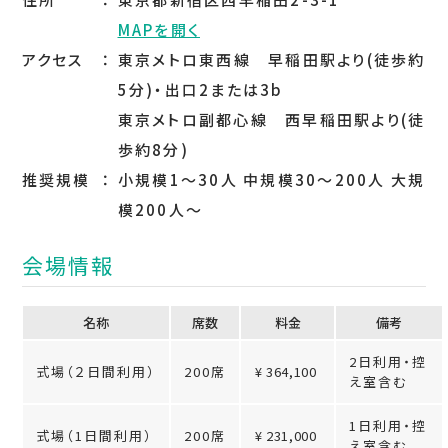
MAPを開く
アクセス
東京メトロ東西線 早稲田駅より(徒歩約
5分)・出口2または3b
東京メトロ副都心線 西早稲田駅より(徒
歩約8分)
推奨規模
小規模1～30人 中規模30～200人 大規
模200人～
会場情報
名称
席数
料⾦
備考
2日利用・控
式場（２日間利用）
200席
¥ 364,100
え室含む
1日利用・控
式場（1日間利用）
200席
¥ 231,000
え室含む