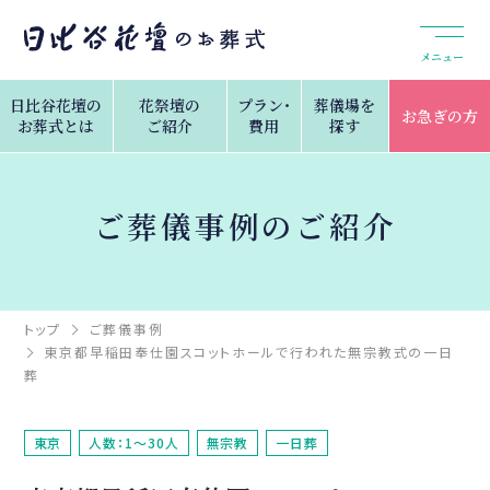
メニュー
日比谷花壇の
花祭壇の
プラン・
葬儀場を
お急ぎの方
お葬式とは
ご紹介
費用
探す
ご葬儀事例のご紹介
トップ
ご葬儀事例
東京都早稲田奉仕園スコットホールで行われた無宗教式の一日
葬
東京
人数：1～30人
無宗教
一日葬