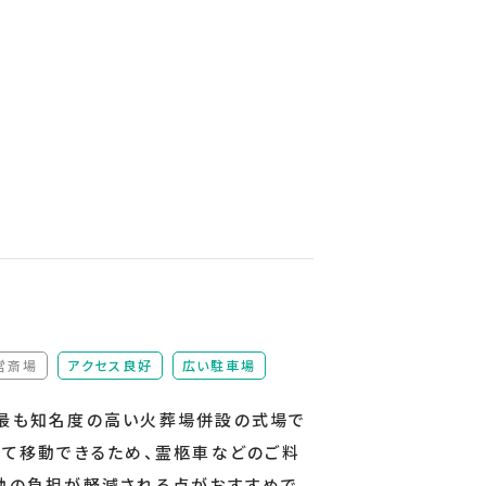
営斎場
アクセス良好
広い駐車場
（非該当）
最も知名度の高い火葬場併設の式場で
いて移動できるため、霊柩車などのご料
動の負担が軽減される点がおすすめで