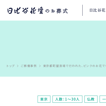
日比谷花
トップ
ご葬儀事例
東京都町屋斎場で行われた、ピンクのお花
東京
人数：1～30人
仏教
一