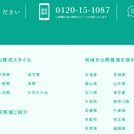
0120-15-1087
ください
24時間365日、専門のスタッフが対応いたします
お葬式スタイル
地域から葬儀場を探
家族葬
自宅葬
北海道
宮城県
一般葬
直葬
富山県
山形県
一日葬
お別れの会
石川県
東京都
大阪府
神奈川県
兵庫県
千葉県
花祭壇ご紹介
京都府
埼玉県
奈良県
福岡県