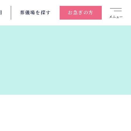
用
葬儀場を
探す
お急ぎの方
メニュー