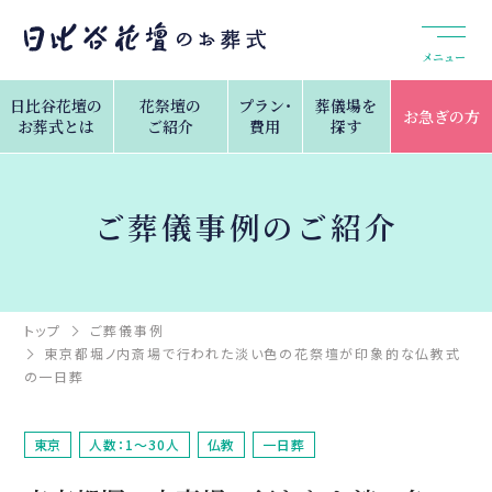
メニュー
日比谷花壇の
花祭壇の
プラン・
葬儀場を
お急ぎの方
お葬式とは
ご紹介
費用
探す
ご葬儀事例のご紹介
トップ
ご葬儀事例
東京都堀ノ内斎場で行われた淡い色の花祭壇が印象的な仏教式
の一日葬
東京
人数：1～30人
仏教
一日葬