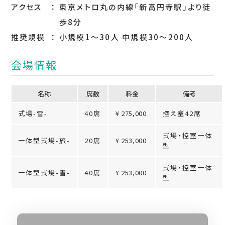
アクセス
東京メトロ丸の内線「新高円寺駅」より徒
歩8分
推奨規模
小規模1～30人 中規模30～200人
会場情報
名称
席数
料⾦
備考
式場-雪-
40席
¥ 275,000
控え室42席
式場・控室一体
一体型式場-旅-
20席
¥ 253,000
型
式場・控室一体
一体型式場-雪-
40席
¥ 253,000
型