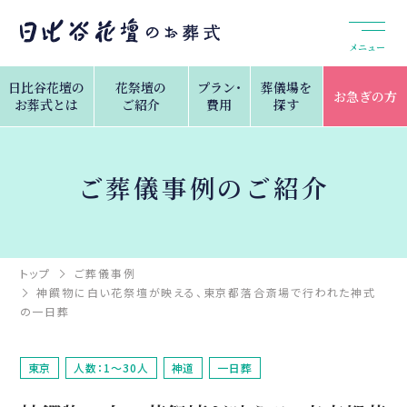
メニュー
日比谷花壇の
花祭壇の
プラン・
葬儀場を
お急ぎの方
お葬式とは
ご紹介
費用
探す
ご葬儀事例のご紹介
トップ
ご葬儀事例
神饌物に白い花祭壇が映える、東京都落合斎場で行われた神式
の一日葬
東京
人数：1～30人
神道
一日葬