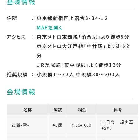
基礎情報
住所
東京都新宿区上落合3-34-12
MAPを開く
アクセス
東京メトロ東西線「落合駅」より徒歩5分
東京メトロ大江戸線「中井駅」より徒歩8
分
ＪＲ総武線「東中野駅」より徒歩13分
推奨規模
小規模1～30人 中規模30～200人
会場情報
名称
席数
料⾦
備考
二日間 控え室
式場-雪-
40席
¥ 264,000
42席