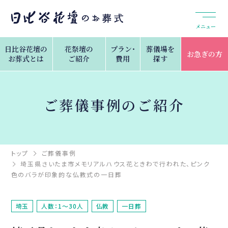
メニュー
日比谷花壇の
花祭壇の
プラン・
葬儀場を
お急ぎの方
お葬式とは
ご紹介
費用
探す
ご葬儀事例のご紹介
トップ
ご葬儀事例
埼玉県さいたま市メモリアルハウス花ときわで行われた、ピンク
色のバラが印象的な仏教式の一日葬
埼玉
人数：1～30人
仏教
一日葬