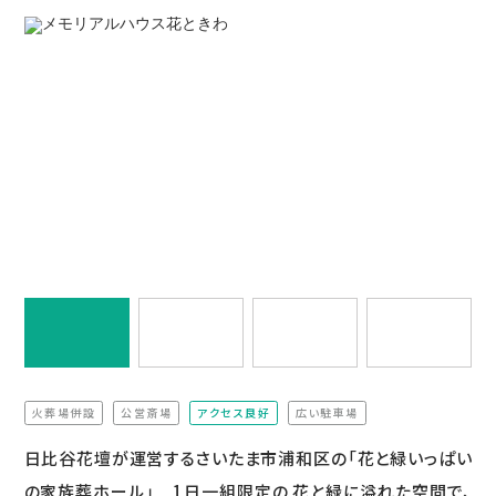
火葬場併設
公営斎場
アクセス良好
広い駐車場
（非該当）
（非該当）
（非該当）
日比谷花壇が運営するさいたま市浦和区の「花と緑いっぱい
の家族葬ホール」 1日一組限定の 花と緑に溢れた空間で、