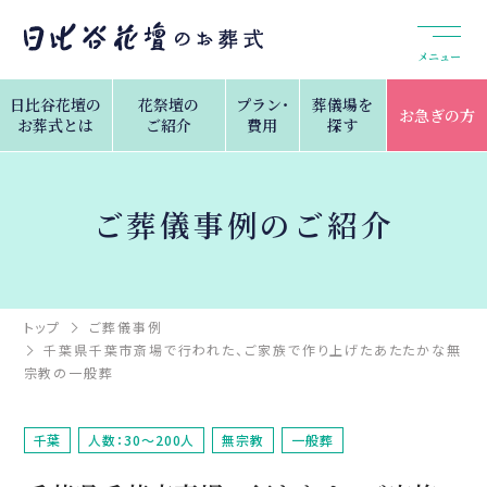
メニュー
日比谷花壇の
花祭壇の
プラン・
葬儀場を
お急ぎの方
お葬式とは
ご紹介
費用
探す
ご葬儀事例のご紹介
トップ
ご葬儀事例
千葉県千葉市斎場で行われた、ご家族で作り上げたあたたかな無
宗教の一般葬
千葉
人数：30～200人
無宗教
一般葬