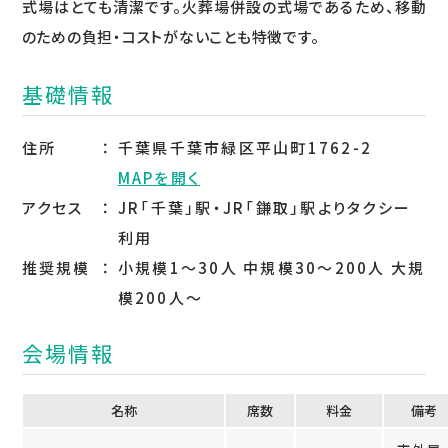
式場はとても清潔です。火葬場併設の式場であるため、移動
のための負担・コストがないことも特徴です。
基礎情報
住所
千葉県千葉市緑区平山町1762-2
MAPを開く
アクセス
JR「千葉」駅・JR「鎌取」駅よりタクシー
利用
推奨規模
小規模1～30人 中規模30～200人 大規
模200人～
会場情報
名称
席数
料⾦
備考