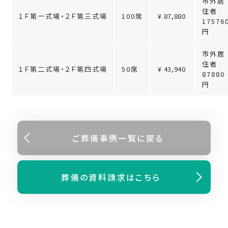
市外居
住者
１Ｆ第一式場・２Ｆ第三式場
100席
¥ 87,880
17576
円
市外居
住者
１Ｆ第二式場・２Ｆ第四式場
50席
¥ 43,940
87880
円
ご葬儀事例⼀覧に戻る
葬儀の資料請求はこちら