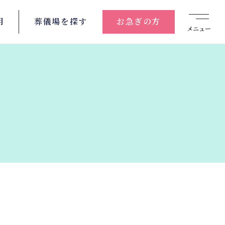
用
葬儀場を
探す
お急ぎの方
メニュー