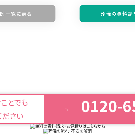
例⼀覧に戻る
葬儀の資料請
0120-6
なことでも
ください