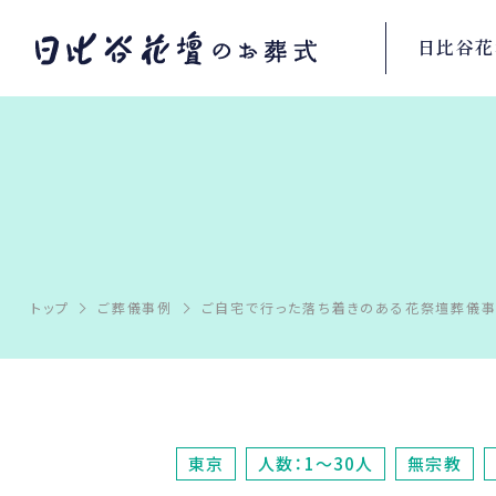
日比谷花
トップ
ご葬儀事例
ご自宅で行った落ち着きのある花祭壇葬儀
東京
人数：1～30人
無宗教