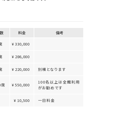
数
料⾦
備考
席
¥ 330,000
席
¥ 286,000
席
¥ 220,000
別棟となります
100名以上は全館利用
0席
¥ 550,000
がお勧めです
¥ 10,500
一日料金