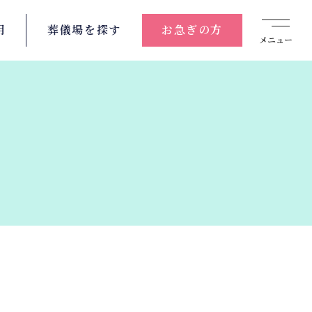
用
葬儀場を
探す
お急ぎの方
メニュー