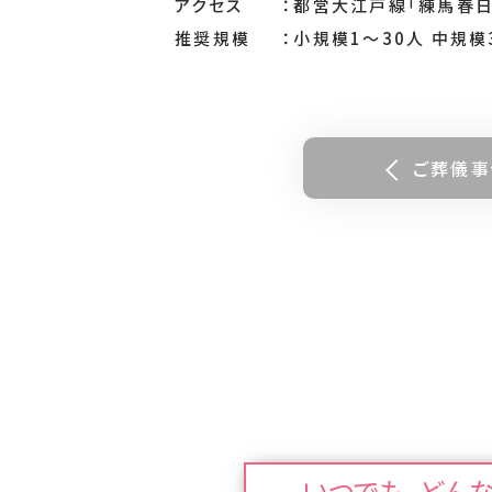
アクセス
都営大江戸線「練馬春日
推奨規模
小規模1～30人 中規模
ご葬儀事
いつでも、どん