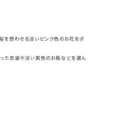
桜を想わせる淡いピンク色のお花をポ
入った衣装や淡い紫色のお柩などを選ん