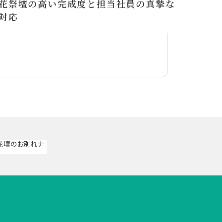
花祭壇の高い完成度と担当社員の真摯な
花が
対応
に済