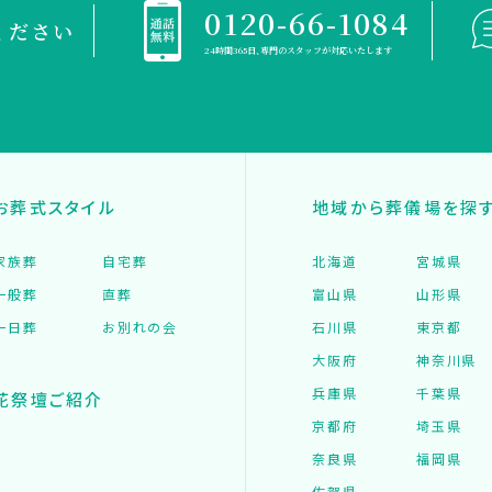
0120-66-1084
ください
24時間365日、専門のスタッフが対応いたします
お葬式スタイル
地域から葬儀場を探
家族葬
自宅葬
北海道
宮城県
一般葬
直葬
富山県
山形県
一日葬
お別れの会
石川県
東京都
大阪府
神奈川県
兵庫県
千葉県
花祭壇ご紹介
京都府
埼玉県
奈良県
福岡県
佐賀県