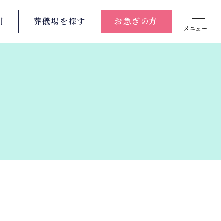
用
葬儀場を
探す
お急ぎの方
メニュー