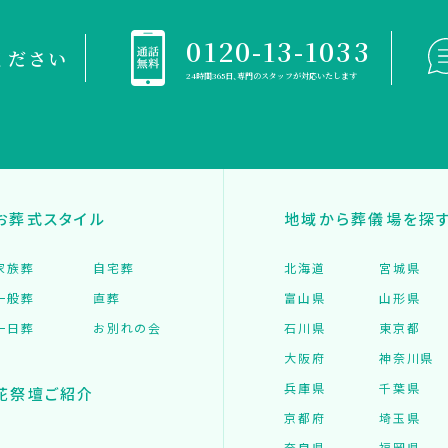
0120-13-1033
ください
24時間365日、専門のスタッフが対応いたします
お葬式スタイル
地域から葬儀場を探
家族葬
自宅葬
北海道
宮城県
一般葬
直葬
富山県
山形県
一日葬
お別れの会
石川県
東京都
大阪府
神奈川県
兵庫県
千葉県
花祭壇ご紹介
京都府
埼玉県
奈良県
福岡県