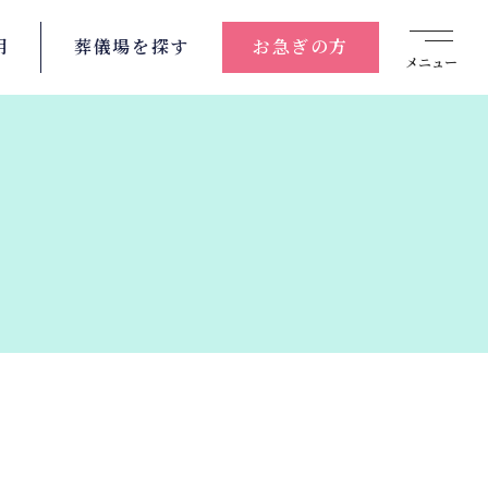
用
葬儀場を
探す
お急ぎの方
メニュー