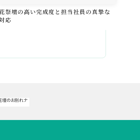
花祭壇の高い完成度と担当社員の真摯な
花が
対応
に済