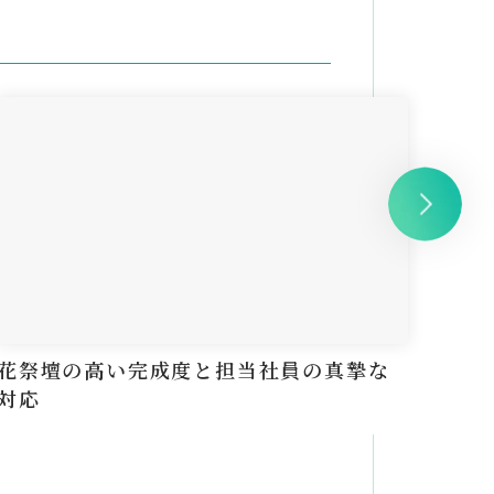
花祭壇の高い完成度と担当社員の真摯な
花が
対応
に済