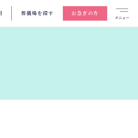
用
葬儀場を
探す
お急ぎの方
メニュー