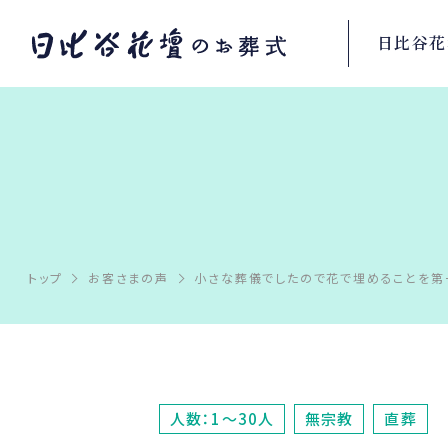
日比谷花
トップ
お客さまの声
小さな葬儀でしたので花で埋めることを第
人数：1～30人
無宗教
直葬