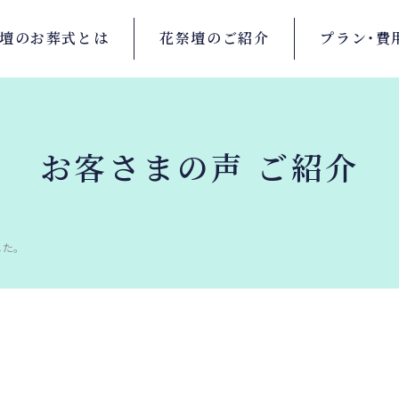
壇の
お葬式とは
花祭壇の
ご紹介
プラン・
費
お客さまの声 ご紹介
た。