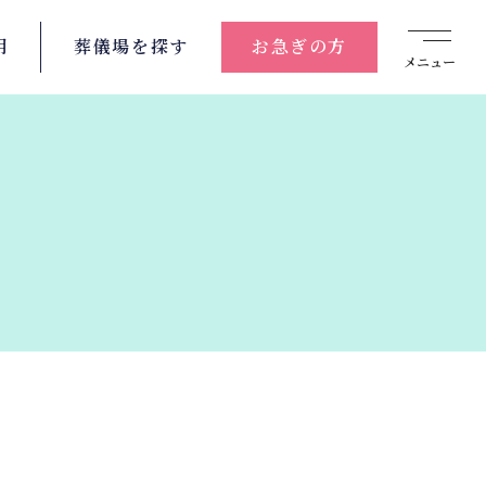
用
葬儀場を
探す
お急ぎの方
メニュー