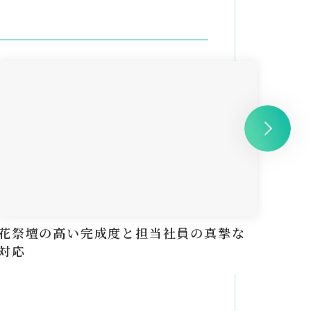
花祭壇の高い完成度と担当社員の真摯な
花が
対応
に済