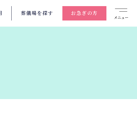
用
葬儀場を
探す
お急ぎの方
メニュー