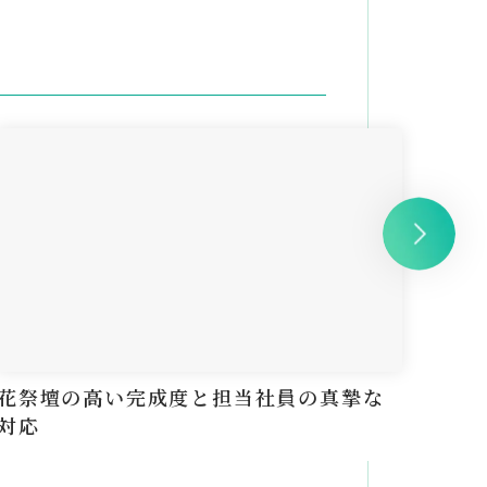
花祭壇の高い完成度と担当社員の真摯な
花が
対応
に済