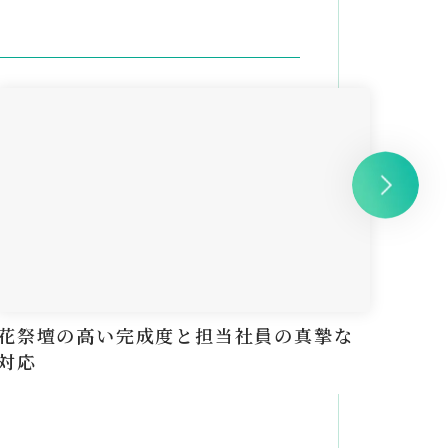
花祭壇の高い完成度と担当社員の真摯な
花が
対応
に済