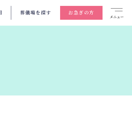
用
葬儀場を
探す
お急ぎの方
メニュー