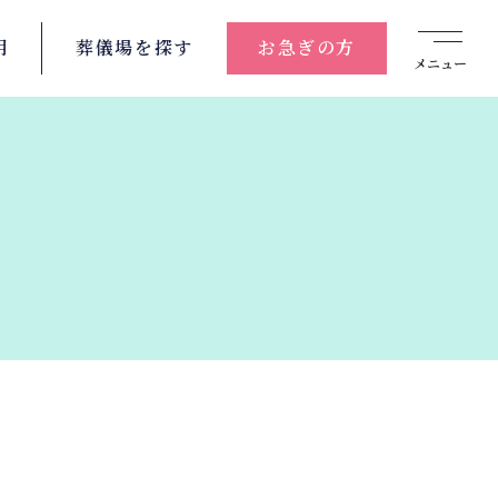
用
葬儀場を
探す
お急ぎの方
メニュー