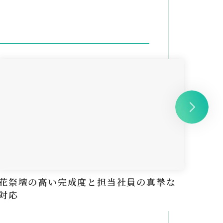
花祭壇の高い完成度と担当社員の真摯な
花が
対応
に済