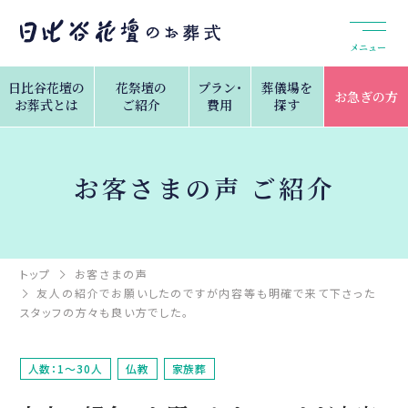
メニュー
日比谷花壇の
花祭壇の
プラン・
葬儀場を
お急ぎの方
お葬式とは
ご紹介
費用
探す
お客さまの声 ご紹介
トップ
お客さまの声
友人の紹介でお願いしたのですが内容等も明確で来て下さった
スタッフの方々も良い方でした。
人数：1～30人
仏教
家族葬