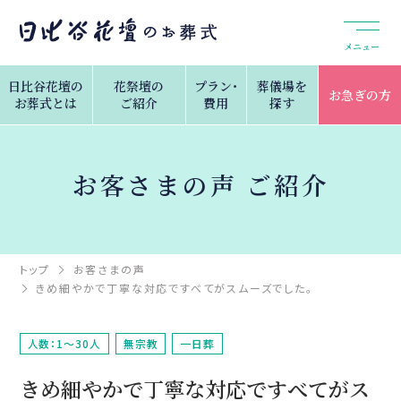
メニュー
日比谷花壇の
花祭壇の
プラン・
葬儀場を
お急ぎの方
お葬式とは
ご紹介
費用
探す
お客さまの声 ご紹介
トップ
お客さまの声
きめ細やかで丁寧な対応ですべてがスムーズでした。
人数：1～30人
無宗教
一日葬
きめ細やかで丁寧な対応ですべてがス