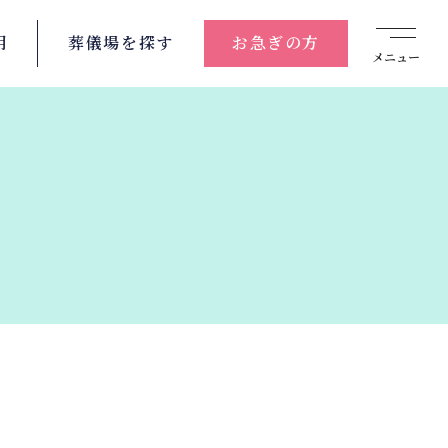
用
葬儀場を
探す
お急ぎの方
メニュー