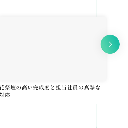
花祭壇の高い完成度と担当社員の真摯な
花が
対応
に済