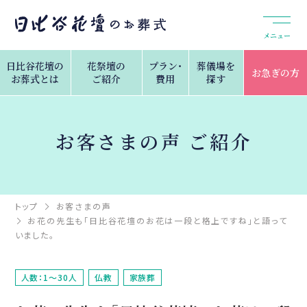
メニュー
日比谷花壇の
花祭壇の
プラン・
葬儀場を
お急ぎの方
お葬式とは
ご紹介
費用
探す
お客さまの声 ご紹介
トップ
お客さまの声
お花の先生も「日比谷花壇のお花は一段と格上ですね」と語って
いました。
人数：1～30人
仏教
家族葬