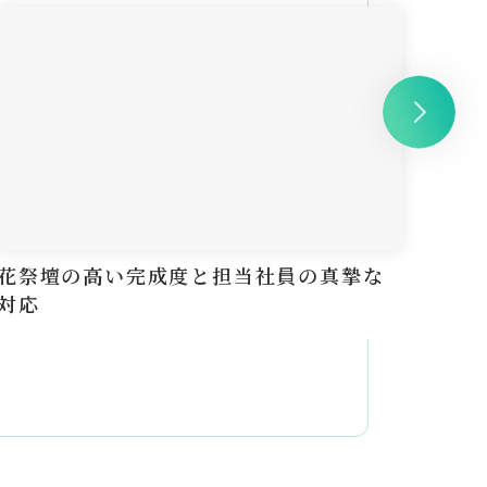
花祭壇の高い完成度と担当社員の真摯な
花が
対応
に済