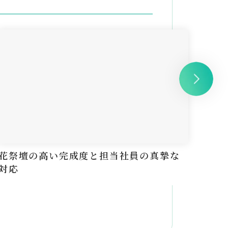
花祭壇の高い完成度と担当社員の真摯な
花が
対応
に済