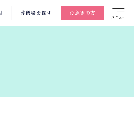
用
葬儀場を
探す
お急ぎの方
メニュー