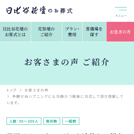
メニュー
日比谷花壇の
花祭壇の
プラン・
葬儀場を
お急ぎの方
お葬式とは
ご紹介
費用
探す
お客さまの声 ご紹介
トップ
お客さまの声
予期せぬハプニングにも冷静かつ親身に対応して頂き感謝して
います。
人数：30～200人
無宗教
一般葬