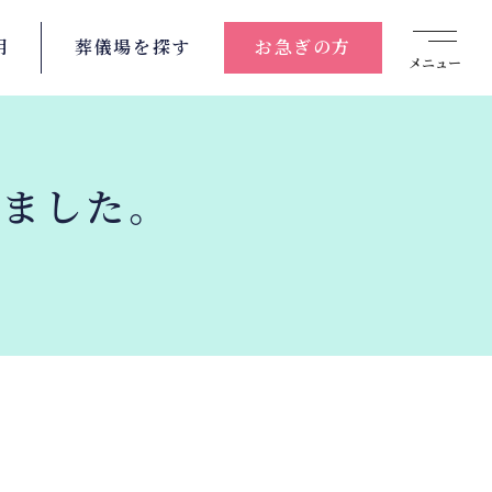
用
葬儀場を
探す
お急ぎの方
メニュー
しました。