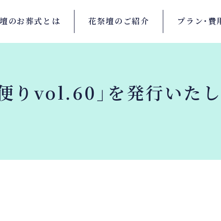
壇の
お葬式とは
花祭壇の
ご紹介
プラン・
費
便りvol.60」を発行いた