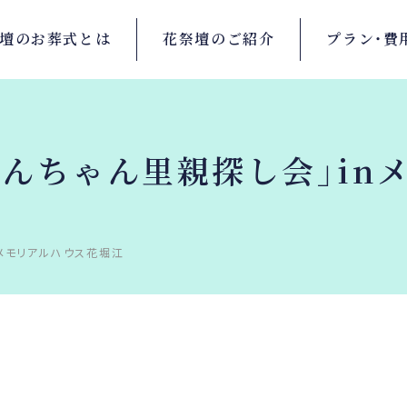
壇の
お葬式とは
花祭壇の
ご紹介
プラン・
費
「わんちゃん里親探し会」i
nメモリアルハウス花堀江