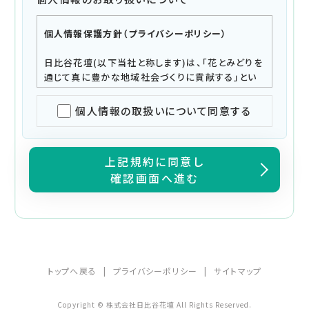
個人情報保護方針（プライバシーポリシー）
日比谷花壇(以下当社と称します)は、「花とみどりを
通じて真に豊かな地域社会づくりに貢献する」とい
う企業理念のもと、創業以来多くのお客様に愛と感
動のシーンのご提供を行ってまいりました。今後とも
個⼈情報の取扱いについて同意する
さらにお客様に安心安全な商品・サービスのご提供
を行えるよう、以下の個人情報方針を定め、すべての
役員・社員等が遵守すべき行動基準として徹底し、お
上記規約に同意し
客様からの当社に対する信頼と期待に応えてまいり
確認画面へ進む
ます。
制定日：平成17年 1月 1日 制定
令和4年 6月 1日 改訂
令和6年 2月 1日 改訂
令和6年 5月 1日 改訂
令和7年 4月 1日 改訂
トップへ戻る
プライバシーポリシー
サイトマップ
株式会社 日比谷花壇
代表取締役 宮島浩彰
Copyright © 株式会社日比谷花壇 All Rights Reserved.