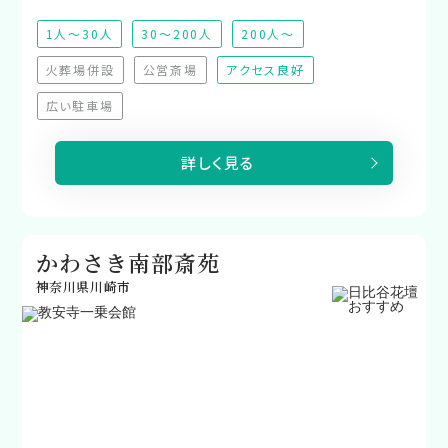
1人～30人
30～200人
200人～
火葬場併設
公営斎場
アクセス良好
（非対応）
（非対応）
広い駐車場
（非対応）
詳しく見る
かわさき南部斎苑
神奈川県川崎市