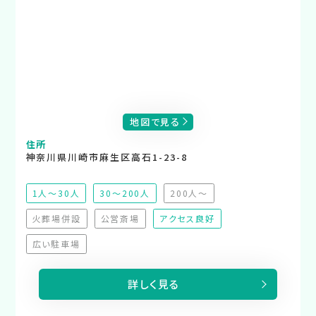
地図で見る
住所
神奈川県川崎市麻生区高石1-23-8
1人～30人
30～200人
200人～
（非推奨）
火葬場併設
公営斎場
アクセス良好
（非対応）
（非対応）
広い駐車場
（非対応）
詳しく見る