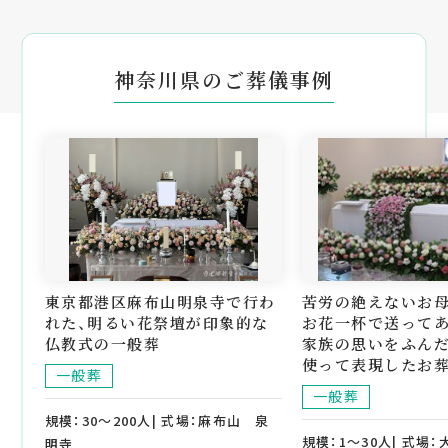
神奈川県のご葬儀事例
東京都港区麻布山明泉寺で行わ
苦労の絶えないお
れた、明るい花祭壇が印象的な
お花一杯で送ってあ
仏教式の一般葬
家族の思いをふん
使って表現したお葬
一般葬
一般葬
規模：30～200人| 式場：麻布山 泉
規模：1～30人| 式場
明寺