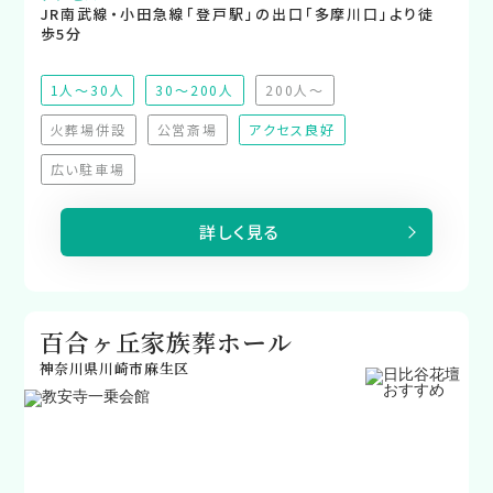
JR南武線・小田急線「登戸駅」の出口「多摩川口」より徒
歩5分
1人～30人
30～200人
200人～
（非推奨）
火葬場併設
公営斎場
アクセス良好
（非対応）
（非対応）
広い駐車場
（非対応）
詳しく見る
百合ヶ丘家族葬ホール
神奈川県川崎市麻生区