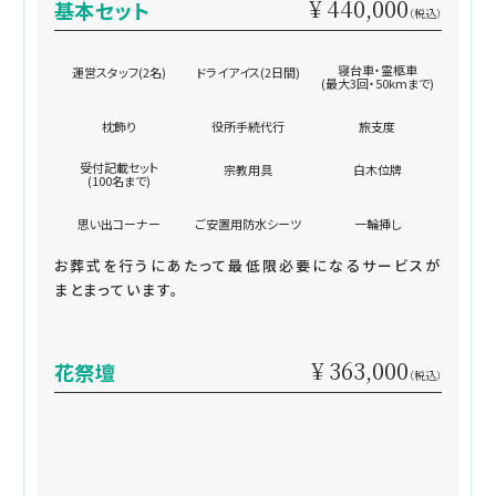
¥ 440,000
基本セット
（税込）
寝台車・霊柩車
運営スタッフ(2名)
ドライアイス(2日間)
(最大3回・50kmまで)
枕飾り
役所手続代行
旅支度
受付記載セット
宗教用具
白木位牌
(100名まで)
思い出コーナー
ご安置用防水シーツ
一輪挿し
お葬式を行うにあたって最低限必要になるサービスが
まとまっています。
¥ 363,000
花祭壇
（税込）