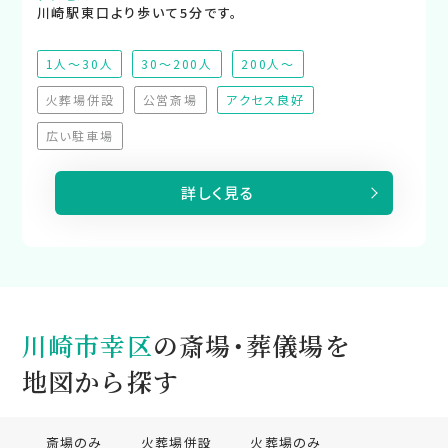
川崎駅東口より歩いて5分です。
1人～30人
30～200人
200人～
火葬場併設
公営斎場
アクセス良好
（非対応）
（非対応）
広い駐車場
（非対応）
詳しく見る
川崎市幸区
の斎場・葬儀場を
地図から探す
斎場のみ
火葬場併設
火葬場のみ