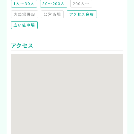
1人～30人
30～200人
200人～
（非推奨）
火葬場併設
公営斎場
アクセス良好
（非対応）
（非対応）
広い駐車場
アクセス