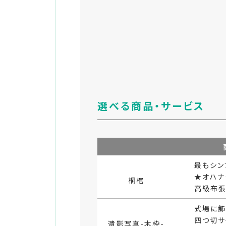
選べる商品・
サービス
最もシン
★オハナ
桐棺
高級布張
式場に飾
四つ切サ
遺影写真-木枠-