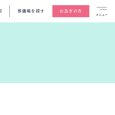
用
葬儀場を
探す
お急ぎの方
メニュー