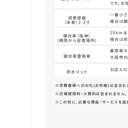
です。お
一番小さ
収骨容器
場合は胴
（本骨）2.3寸
20km
寝台車（阪神）
場合は別
（病院から安置場所）
乗用車タ
寝台車霊柩車
大阪市内
お迎えの
防水マット
※宗教者様へのお礼(お布施)は含まれ
※式場使用料・火葬料は含まれません。
※この他に、必要な商品・サービスを追