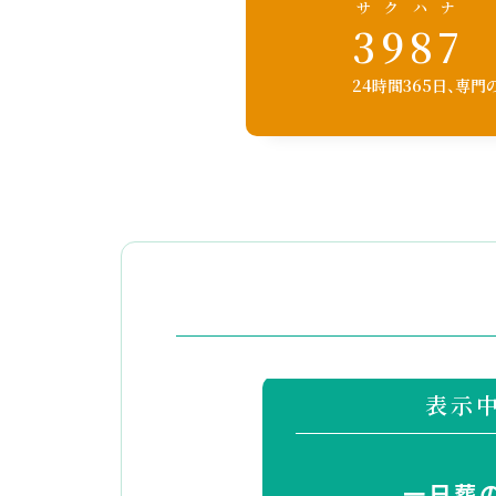
サクハナ
3987
24時間365日、専
表示
一日葬