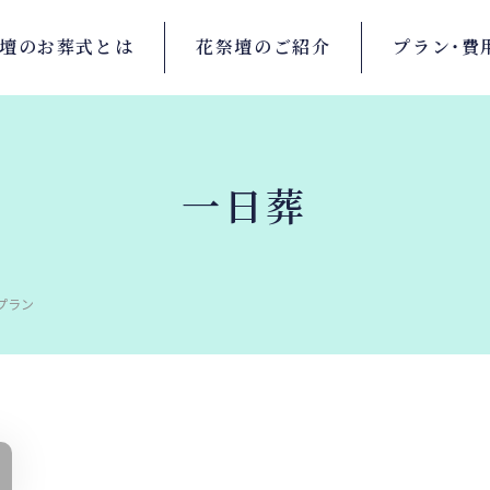
壇の
お葬式とは
花祭壇の
ご紹介
プラン・
費
一日葬
プラン