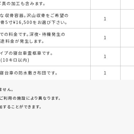
写真の加工も含みます。
な収骨容器。沢山収骨をご希望の
1
骨5寸¥16,500をお選び下さい。
までの料金です。深夜・待機発生の
1
途料金が発生します。
イプの寝台車霊柩車です。
1
(10キロ以内)
寝台車の防水敷き布団です。
1
ません。
ご利用の施設により異なります。
加することができます。