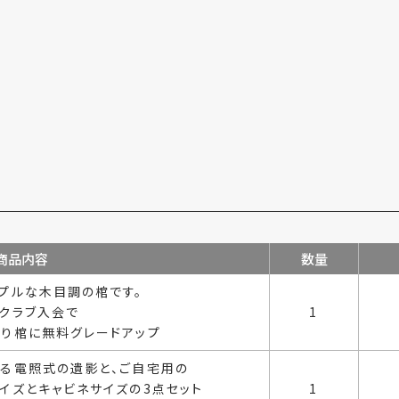
商品内容
数量
プルな木目調の棺です。
クラブ入会で
1
り棺に無料グレードアップ
る電照式の遺影と、ご自宅用の
イズとキャビネサイズの3点セット
1