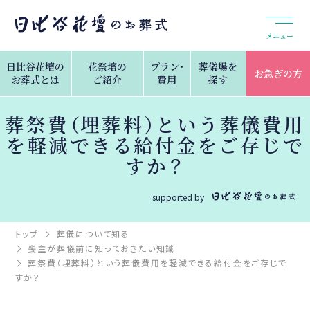
メニュー
日比谷花壇の
花祭壇の
プラン・
葬儀場を
お急ぎの方
お葬式とは
ご紹介
費用
探す
葬祭費（埋葬料）という葬儀費用
を軽減できる給付金をご存じで
すか？
supported by
トップ
葬儀について知る
喪主が葬儀前に知っておきたい知識
葬祭費（埋葬料）という葬儀費用を軽減できる給付金をご存じで
すか？