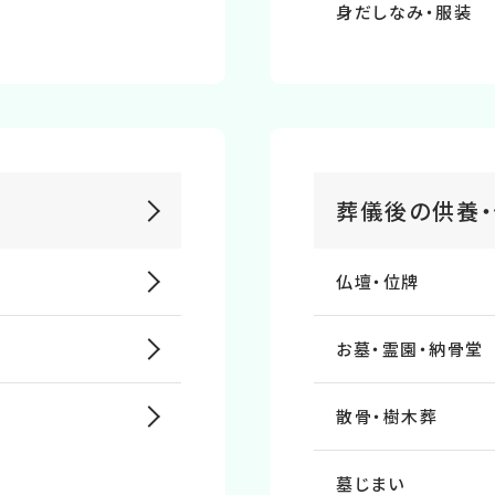
⾝だしなみ・服装
葬儀後の供養・
仏壇・位牌
お墓・霊園・納⾻堂
散⾻・樹⽊葬
墓じまい