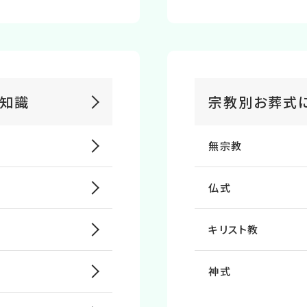
る知識
宗教別お葬式
無宗教
仏式
キリスト教
神式