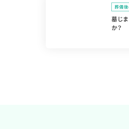
葬儀後
墓じ
か？