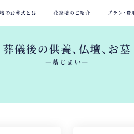
壇の
お葬式とは
花祭壇の
ご紹介
プラン・
費
葬儀後の供養、仏壇、お墓
—墓じまい—