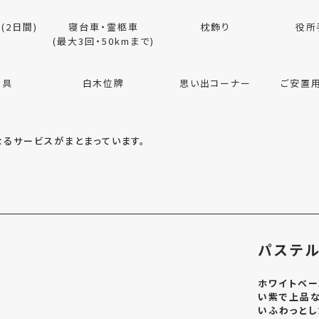
(2日間)
寝台車・霊柩車
枕飾り
役所
(最大3回・50kmまで)
用具
白木位牌
思い出コーナー
ご安置
るサービスがまとまっています。
パステル
ホワイトベー
い紫で上品な
いふわっとし