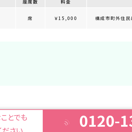
座席数
料金
席
￥15,000
構成市町外住民は
0120-1
なことでも
ください