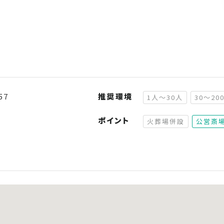
57
推奨環境
1人～30人
30～20
（非推奨）
ポイント
火葬場併設
公営斎
（非対応）