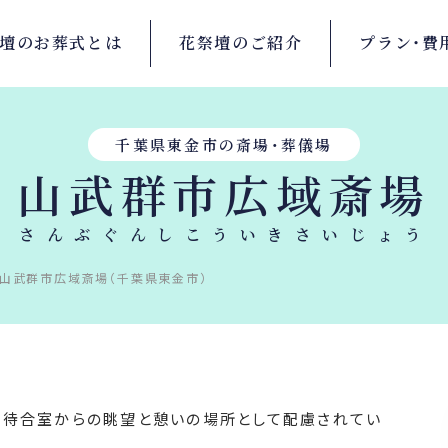
壇の
お葬式とは
花祭壇の
ご紹介
プラン・
費
千葉県東金市の斎場・葬儀場
山武群市広域斎場
さんぶぐんしこういきさいじょう
山武群市広域斎場（千葉県東金市）
、待合室からの眺望と憩いの場所として配慮されてい