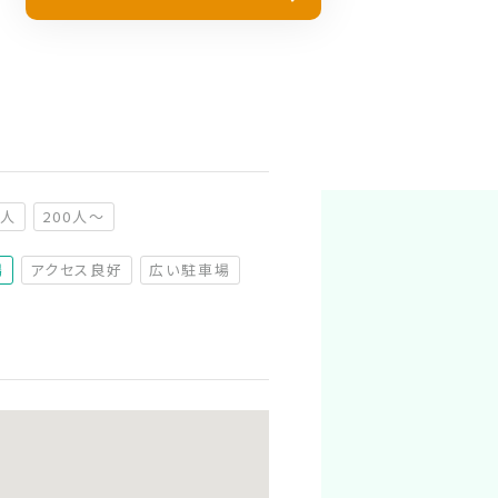
0人
200人～
（非推奨）
（非推奨）
場
アクセス良好
広い駐車場
（非対応）
（非対応）