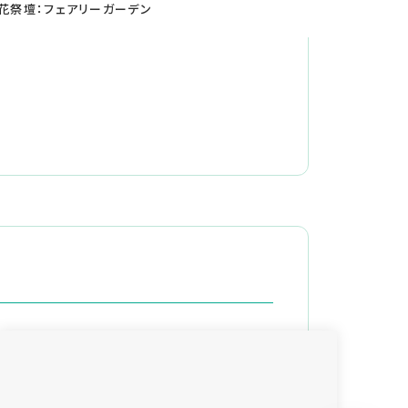
花祭壇：フェアリーガーデン
花祭壇