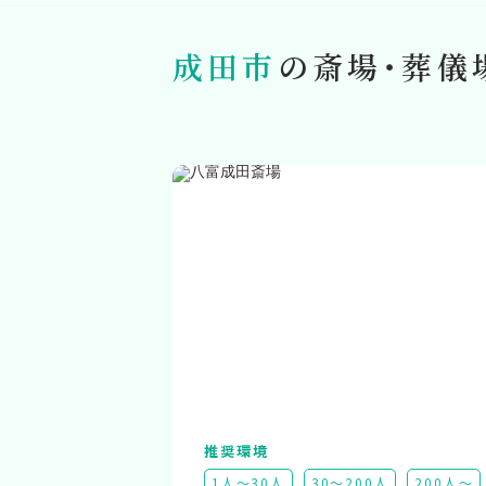
成田市
の斎場・葬儀
推奨環境
1人～30人
30～200人
200人～