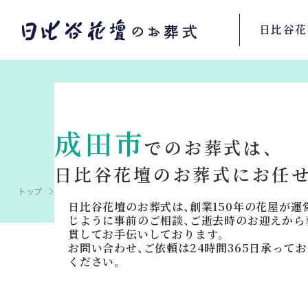
日比谷花
千
成田市
でのお葬式は、
日比谷花壇のお葬式に
お任
トップ
葬儀場を探す
千葉県の斎場・葬儀場検索
成田市
日比谷花壇のお葬式は、創業150年の花屋が
じように事前のご相談、ご逝去時のお迎えから
貫してお手伝いしております。
お問い合わせ、ご依頼は24時間365日承って
ください。