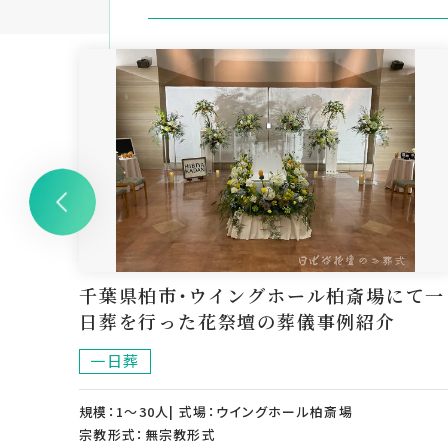
花祭壇
千葉県柏市・ウイングホール柏斎場にて一
日葬を行った花祭壇の葬儀事例紹介
一日葬
規模：1～30人| 式場：ウイングホール柏斎場
宗教形式：無宗教形式