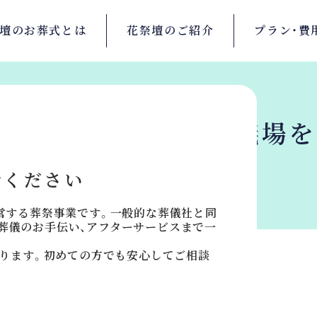
壇の
お葬式とは
花祭壇の
ご紹介
プラン・
費
葉県成田市の
斎場・葬儀場
せください
運営する葬祭事業です。一般的な葬儀社と同
葬儀のお手伝い、アフターサービスまで一
おります。初めての方でも安心してご相談