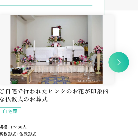
ご自宅で行われたピンクのお花が印象的
イン
な仏教式のお葬式
ため
自宅葬
家族
規模：1～30人
規模：
宗教形式：仏教形式
宗教形