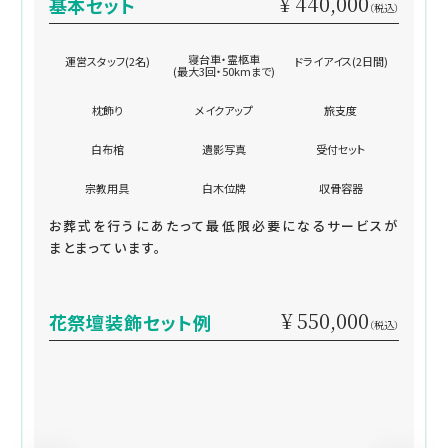
¥ 440,000
基本セット
（税込）
寝台車・霊柩車
運営スタッフ(2名)
ドライアイス(2日間)
(最大3回・50kmまで)
枕飾り
メイクアップ
旅支度
白布棺
遺影写真
受付セット
宗教用具
白木位牌
収骨容器
お葬式を行うにあたって最低限必要になるサービスが
まとまっています。
¥ 550,000
花祭壇装飾セット例
（税込）