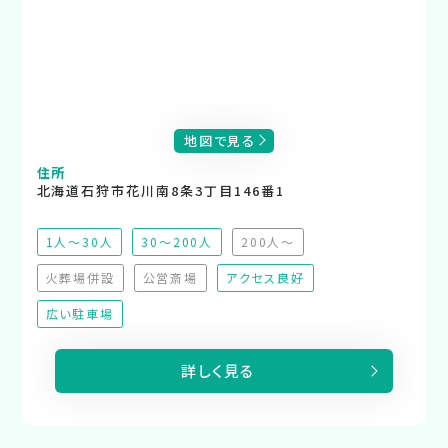
地図で見る
住所
北海道石狩市花川南8条3丁目146番1
1人～30人
30～200人
200人～
（非推奨）
火葬場併設
公営斎場
アクセス良好
（非対応）
（非対応）
広い駐車場
詳しく見る