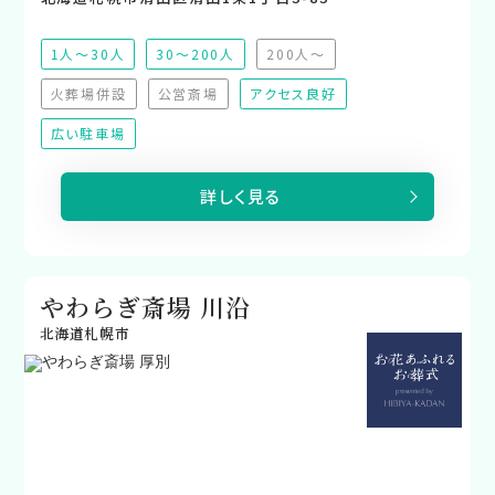
1人～30人
30～200人
200人～
（非推奨）
火葬場併設
公営斎場
アクセス良好
（非対応）
（非対応）
広い駐車場
詳しく見る
やわらぎ斎場 川沿
北海道札幌市