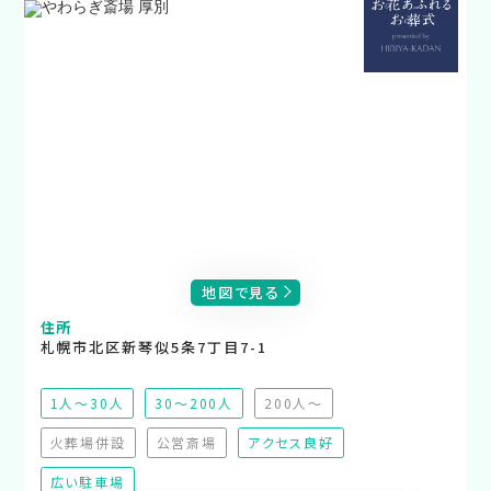
地図で見る
住所
札幌市北区新琴似5条7丁目7-1
1人～30人
30～200人
200人～
（非推奨）
火葬場併設
公営斎場
アクセス良好
（非対応）
（非対応）
広い駐車場