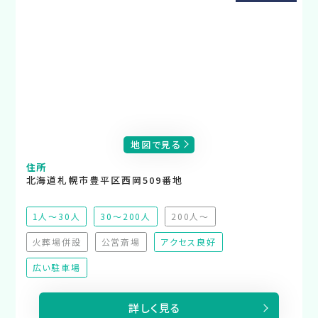
地図で見る
住所
北海道札幌市豊平区西岡509番地
1人～30人
30～200人
200人～
（非推奨）
火葬場併設
公営斎場
アクセス良好
（非対応）
（非対応）
広い駐車場
詳しく見る