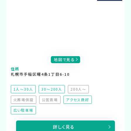
地図で見る
住所
札幌市手稲区曙4条1丁目6-10
1人～30人
30～200人
200人～
（非推奨）
火葬場併設
公営斎場
アクセス良好
（非対応）
（非対応）
広い駐車場
詳しく見る