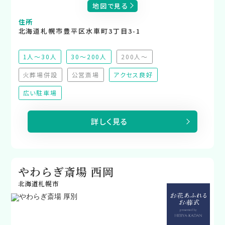
地図で見る
住所
北海道札幌市豊平区水車町3丁目3-1
1人～30人
30～200人
200人～
（非推奨）
火葬場併設
公営斎場
アクセス良好
（非対応）
（非対応）
広い駐車場
詳しく見る
やわらぎ斎場 西岡
北海道札幌市