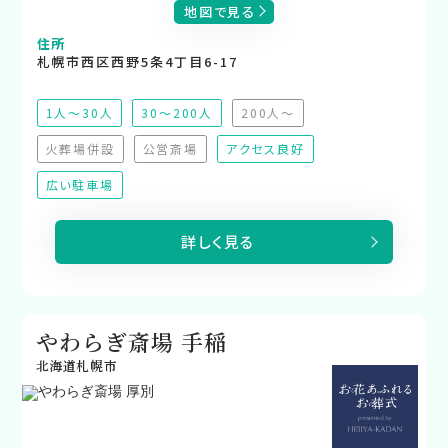
地図で見る
住所
札幌市西区西野5条4丁目6-17
1人～30人
30～200人
200人～
（非推奨）
火葬場併設
公営斎場
アクセス良好
（非対応）
（非対応）
広い駐車場
詳しく見る
やわらぎ斎場 手稲
北海道札幌市