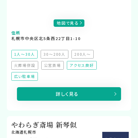
地図で見る
住所
札幌市中央区北5条西22丁目1-10
1人～30人
30～200人
200人～
（非推奨）
（非推奨）
火葬場併設
公営斎場
アクセス良好
（非対応）
（非対応）
広い駐車場
詳しく見る
やわらぎ斎場 新琴似
北海道札幌市