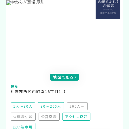
地図で見る
住所
札幌市西区西町南18丁目1-7
1人～30人
30～200人
200人～
（非推奨）
火葬場併設
公営斎場
アクセス良好
（非対応）
（非対応）
広い駐車場