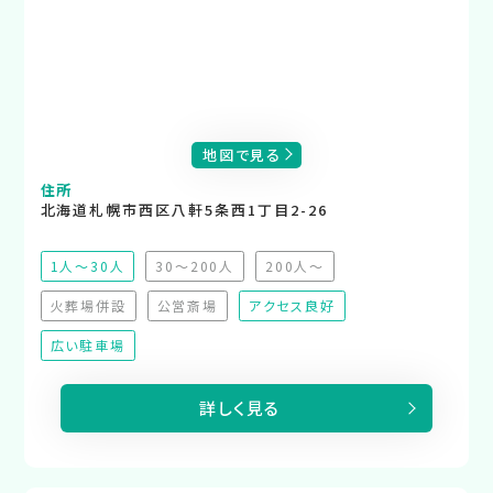
地図で見る
住所
北海道札幌市西区八軒5条西1丁目2-26
1人～30人
30～200人
200人～
（非推奨）
（非推奨）
火葬場併設
公営斎場
アクセス良好
（非対応）
（非対応）
広い駐車場
詳しく見る