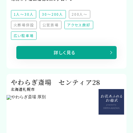
1人～30人
30～200人
200人～
（非推奨）
火葬場併設
公営斎場
アクセス良好
（非対応）
（非対応）
広い駐車場
詳しく見る
やわらぎ斎場 センティア28
北海道札幌市