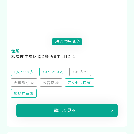
地図で見る
住所
札幌市中央区南2条西8丁目12-1
1人～30人
30～200人
200人～
（非推奨）
火葬場併設
公営斎場
アクセス良好
（非対応）
（非対応）
広い駐車場
詳しく見る