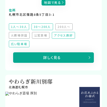
地図で見る
住所
札幌市北区篠路8条5丁目3-1
1人～30人
30～200人
200人～
（非推奨）
火葬場併設
公営斎場
アクセス良好
（非対応）
（非対応）
広い駐車場
詳しく見る
やわらぎ新川別邸
北海道札幌市