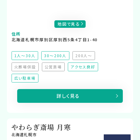
地図で見る
住所
北海道札幌市厚別区厚別西5条4丁目1-40
1人～30人
30～200人
200人～
（非推奨）
火葬場併設
公営斎場
アクセス良好
（非対応）
（非対応）
広い駐車場
詳しく見る
やわらぎ斎場 月寒
北海道札幌市