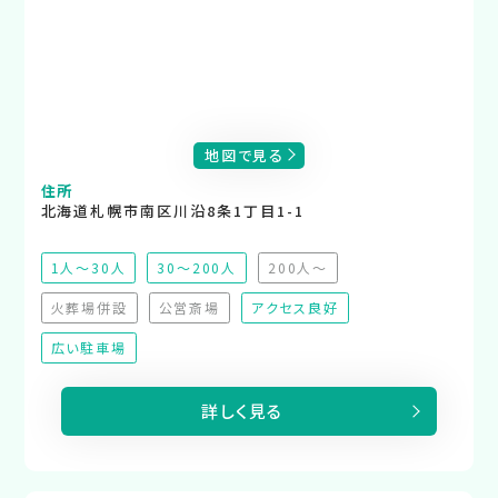
地図で見る
住所
北海道札幌市南区川沿8条1丁目1-1
1人～30人
30～200人
200人～
（非推奨）
火葬場併設
公営斎場
アクセス良好
（非対応）
（非対応）
広い駐車場
詳しく見る