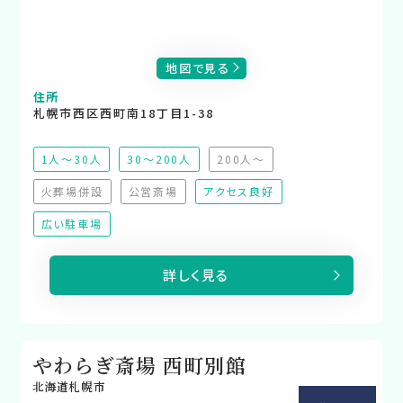
地図で見る
住所
札幌市西区西町南18丁目1-38
1人～30人
30～200人
200人～
（非推奨）
火葬場併設
公営斎場
アクセス良好
（非対応）
（非対応）
広い駐車場
詳しく見る
やわらぎ斎場 西町別館
北海道札幌市