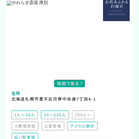
地図で見る
住所
北海道札幌市豊平区月寒中央通7丁目6-1
1人～30人
30～200人
200人～
（非推奨）
火葬場併設
公営斎場
アクセス良好
（非対応）
（非対応）
広い駐車場