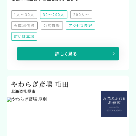
1人～30人
30～200人
200人～
（非推奨）
（非推奨）
火葬場併設
公営斎場
アクセス良好
（非対応）
（非対応）
広い駐車場
詳しく見る
やわらぎ斎場 屯田
北海道札幌市