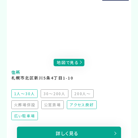
地図で見る
住所
札幌市北区新川5条4丁目1-10
1人～30人
30～200人
200人～
（非推奨）
（非推奨）
火葬場併設
公営斎場
アクセス良好
（非対応）
（非対応）
広い駐車場
詳しく見る