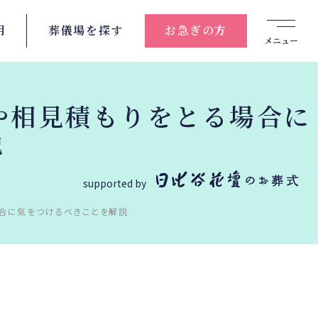
用
葬儀場を
探す
お急ぎの方
メニュー
や相見積もりをとる場合に
説
supported by
合に気をつけるべきことを解説