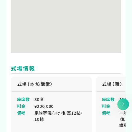
式場情報
式場（本坊講堂）
式場（菊）
座席数
30席
座席数
150席
料金
¥200,000
料金
¥350,
備考
家族葬儀向け・和室12帖・
備考
一般葬
10帖
（和室
講堂5