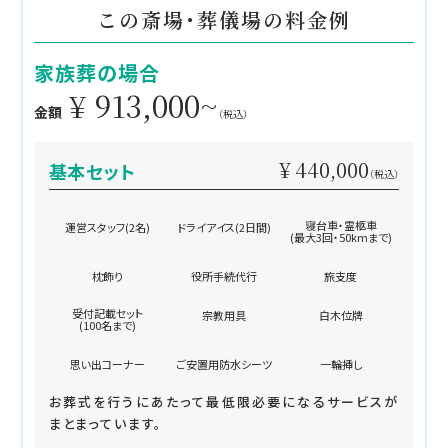
この斎場・葬儀場の料金例
家族葬の場合
¥ 913,000~
金額
（税込）
¥ 440,000
基本セット
（税込）
寝台車・霊柩車
運営スタッフ(2名)
ドライアイス(2日間)
(最大3回・50kmまで)
枕飾り
役所手続代行
旅支度
受付記載セット
宗教用具
白木位牌
(100名まで)
思い出コーナー
ご安置用防水シーツ
一輪挿し
お葬式を行うにあたって最低限必要になるサービスが
まとまっています。