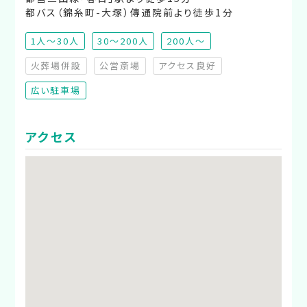
都バス（錦糸町-大塚）傳通院前より徒歩1分
1人～30人
30～200人
200人～
火葬場併設
公営斎場
アクセス良好
（非対応）
（非対応）
（非対応）
広い駐車場
アクセス