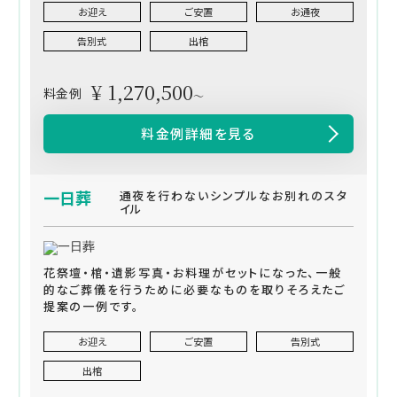
お迎え
ご安置
お通夜
告別式
出棺
¥ 1,270,500
料金例
～
料金例詳細を見る
一日葬
通夜を行わないシンプルなお別れのスタ
イル
花祭壇・棺・遺影写真・お料理がセットになった、一般
的なご葬儀を行うために必要なものを取りそろえたご
提案の一例です。
お迎え
ご安置
告別式
出棺