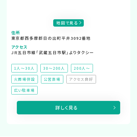
地図で見る
住所
東京都西多摩郡日の出町平井3092番地
アクセス
ＪＲ五日市線「武蔵五日市駅」よりタクシー
1人～30人
30～200人
200人～
火葬場併設
公営斎場
アクセス良好
（非対応）
広い駐車場
詳しく見る