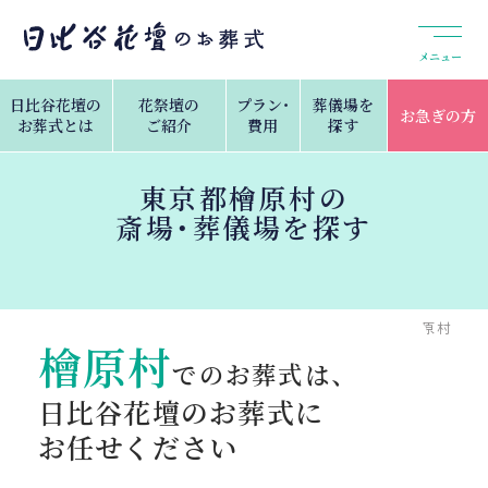
メニュー
日比谷花壇の
花祭壇の
プラン・
葬儀場を
お急ぎの方
お葬式とは
ご紹介
費用
探す
東京都檜原村の
斎場・葬儀場を探す
トップ
葬儀場を探す
東京都の斎場・葬儀場検索
檜原村
檜原村
でのお葬式は、
日比谷花壇のお葬式に
お任せください