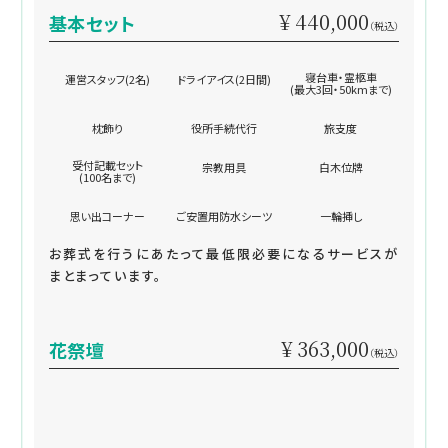
¥ 440,000
基本セット
（税込）
寝台車・霊柩車
運営スタッフ(2名)
ドライアイス(2日間)
(最大3回・50kmまで)
枕飾り
役所手続代行
旅支度
受付記載セット
宗教用具
白木位牌
(100名まで)
思い出コーナー
ご安置用防水シーツ
一輪挿し
お葬式を行うにあたって最低限必要になるサービスが
まとまっています。
¥ 363,000
花祭壇
（税込）