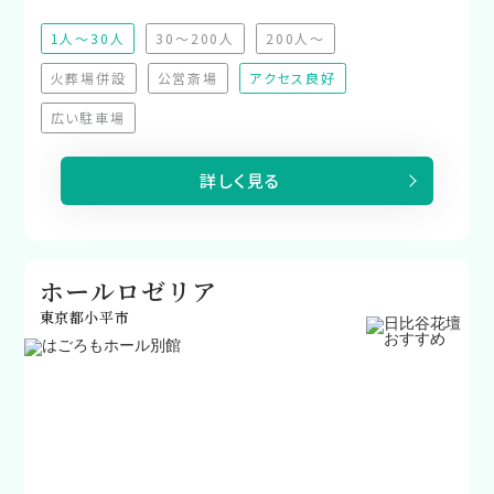
1人～30人
30～200人
200人～
（非推奨）
（非推奨）
火葬場併設
公営斎場
アクセス良好
（非対応）
（非対応）
広い駐車場
（非対応）
詳しく見る
ホールロゼリア
東京都小平市