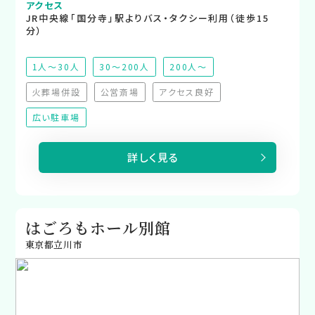
アクセス
JR中央線「国分寺」駅よりバス・タクシー利用（徒歩15
分）
1人～30人
30～200人
200人～
火葬場併設
公営斎場
アクセス良好
（非対応）
（非対応）
（非対応）
広い駐車場
詳しく見る
はごろもホール別館
東京都立川市