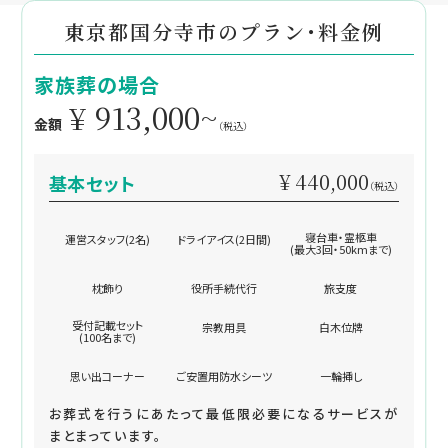
東京都国分寺市のプラン・料金例
家族葬の場合
¥ 913,000~
金額
（税込）
¥ 440,000
基本セット
（税込）
寝台車・霊柩車
運営スタッフ(2名)
ドライアイス(2日間)
(最大3回・50kmまで)
枕飾り
役所手続代行
旅支度
受付記載セット
宗教用具
白木位牌
(100名まで)
思い出コーナー
ご安置用防水シーツ
一輪挿し
お葬式を行うにあたって最低限必要になるサービスが
まとまっています。