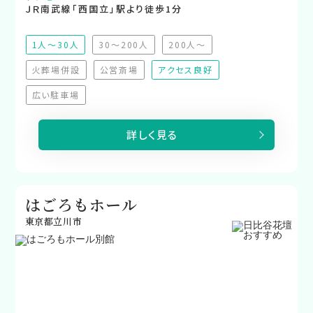
ＪＲ南武線「西国立」駅より徒歩1分
1人～30人
30～200人
200人～
（非推奨）
（非推奨）
火葬場併設
公営斎場
アクセス良好
（非対応）
（非対応）
広い駐車場
（非対応）
詳しく見る
はごろもホール
東京都立川市