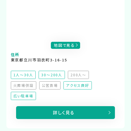
地図で見る
住所
東京都立川市羽衣町3-16-15
1人～30人
30～200人
200人～
（非推奨）
火葬場併設
公営斎場
アクセス良好
（非対応）
（非対応）
広い駐車場
詳しく見る