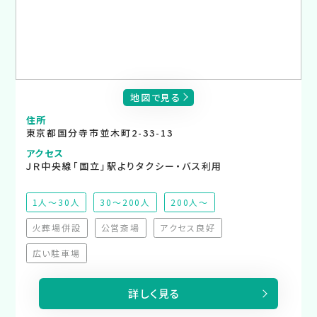
地図で見る
住所
東京都国分寺市並木町2-33-13
アクセス
ＪＲ中央線「国立」駅よりタクシー・バス利用
1人～30人
30～200人
200人～
火葬場併設
公営斎場
アクセス良好
（非対応）
（非対応）
（非対応）
広い駐車場
（非対応）
詳しく見る