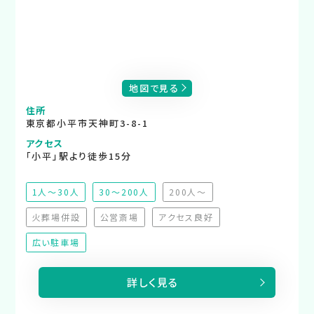
地図で見る
住所
東京都小平市天神町3-8-1
アクセス
「小平」駅より徒歩15分
1人～30人
30～200人
200人～
（非推奨）
火葬場併設
公営斎場
アクセス良好
（非対応）
（非対応）
（非対応）
広い駐車場
詳しく見る