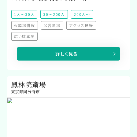
1人～30人
30～200人
200人～
火葬場併設
公営斎場
アクセス良好
（非対応）
（非対応）
（非対応）
広い駐車場
（非対応）
詳しく見る
鳳林院斎場
東京都国分寺市