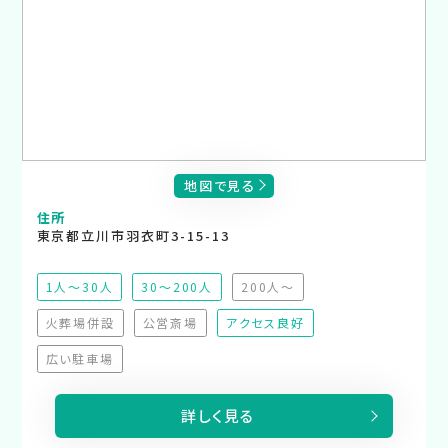
地図で見る
住所
東京都立川市羽衣町3-15-13
1人～30人
30～200人
200人～
（非推奨）
火葬場併設
公営斎場
アクセス良好
（非対応）
（非対応）
広い駐車場
（非対応）
詳しく見る