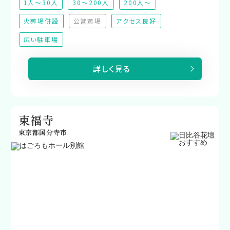
1人～30人
30～200人
200人～
火葬場併設
公営斎場
アクセス良好
（非対応）
広い駐車場
詳しく見る
東福寺
東京都国分寺市