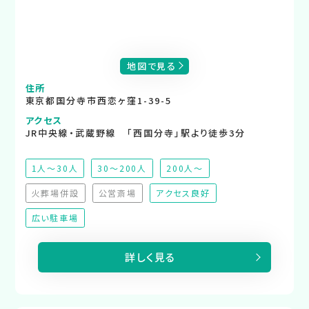
地図で見る
住所
東京都国分寺市西恋ヶ窪1-39-5
アクセス
JR中央線・武蔵野線 「西国分寺」駅より徒歩3分
1人～30人
30～200人
200人～
火葬場併設
公営斎場
アクセス良好
（非対応）
（非対応）
広い駐車場
詳しく見る